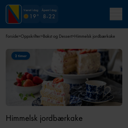
Været i dag
Åpent i dag
19°
8-22
Forside
>
Oppskrifter
>
Bakst og Dessert
>
Himmelsk jordbærkake
2 timer
Himmelsk jordbærkake