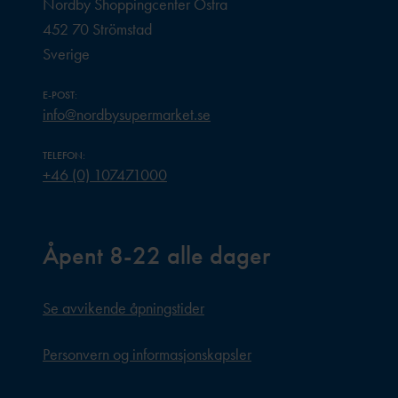
Nordby Shoppingcenter Östra
452 70 Strömstad
Sverige
E-POST:
info@nordbysupermarket.se
TELEFON:
+46 (0) 107471000
Åpent 8-22 alle dager
Se avvikende åpningstider
Personvern og informasjonskapsler