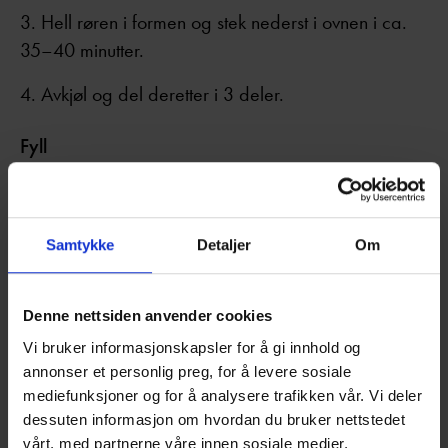
Hell røren i formen og stek nederst i ovnen i ca.
35–40 minutter.
Avkjøl og del deretter i 3 deler.
Fyll
Finhakk jordbærene – spar noen til dekorasjon.
Ha kremfløte, Philadelphia-ost, melis og
Samtykke
Detaljer
Om
vaniljesukker i en bolle. Visp med elektrisk visp til
fyllet blir fast. Vend inn de hakkede jordbærene og
Denne nettsiden anvender cookies
bland forsiktig.
Vi bruker informasjonskapsler for å gi innhold og
annonser et personlig preg, for å levere sosiale
Montering
mediefunksjoner og for å analysere trafikken vår. Vi deler
dessuten informasjon om hvordan du bruker nettstedet
Legg den tykkeste kakebunnen på et kakefat.
vårt, med partnerne våre innen sosiale medier,