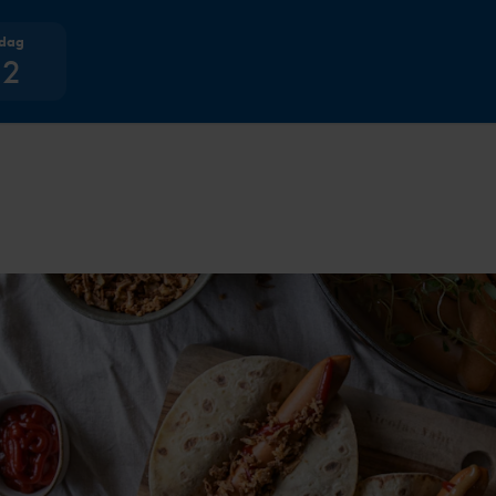
 dag
22