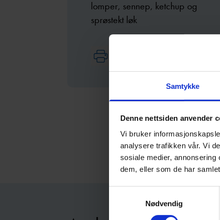
lomper, sennep, ketchup og
sprøstekt løk
Skriv ut oppskrift
Samtykke
Denne nettsiden anvender c
Vi bruker informasjonskapsler
analysere trafikken vår. Vi 
sosiale medier, annonsering 
dem, eller som de har samlet
Samtykkevalg
Nødvendig