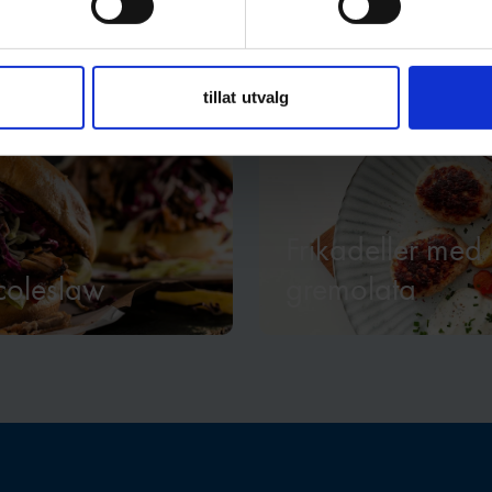
tillat utvalg
30 min
Frikadeller med
coleslaw
gremolata