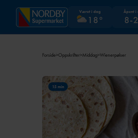
Været i dag
Åpent i
18°
8-
Forside
>
Oppskrifter
>
Middag
>
Wienerpølser
15 min