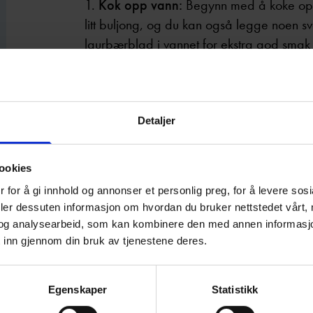
Kok opp vann:
Begynn med å koke opp 
litt buljong, og du kan også legge noen sv
laurbærblad i vannet for ekstra god smak 
varmen og trekke kjelen til side.
Trekk pølsene:
Åpne pakken(e) med pøls
skal ligge å trekke i ca. 10 minutter. Når
Detaljer
og sprø pølser – uten at de sprekker.
Server pølser med ønsket tilbehør:
Se
ookies
ketchup og sprøstekt løk, eller annet ønsket
 for å gi innhold og annonser et personlig preg, for å levere sos
deler dessuten informasjon om hvordan du bruker nettstedet vårt,
og analysearbeid, som kan kombinere den med annen informasjon d
 inn gjennom din bruk av tjenestene deres.
Egenskaper
Statistikk