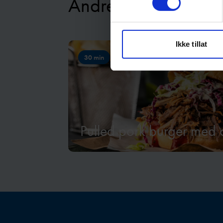
Andre oppskrifter
Ikke tillat
30 min
Pulled pork burger med 