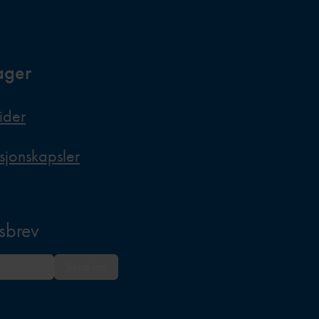
ager
ider
sjonskapsler
sbrev
Send inn