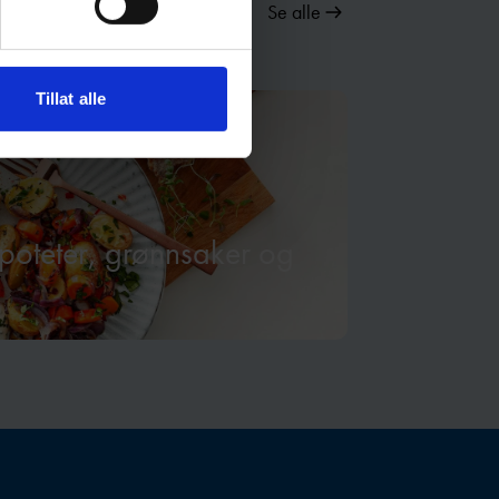
Se alle
Tillat alle
 poteter, grønnsaker og